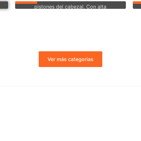
pistones del cabezal. Con alta
presión de 2 etapas, el producto es
ideal para talleres mecánicos y de
pintura, carpinterías, herrerías y otros
prestadores de servicio.
COTIZA
Ver más categorias