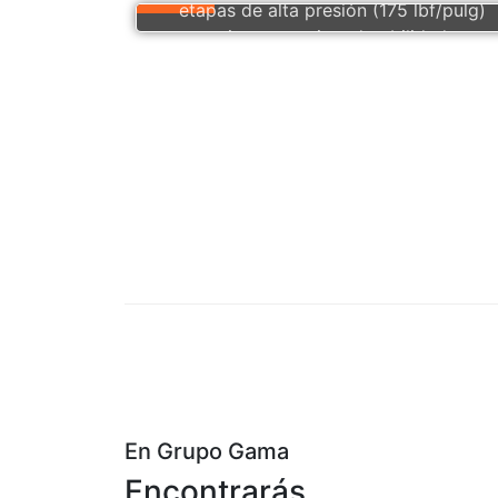
etapas de alta presión (175 lbf/pulg)
garantiza potencia y durabilidad para
aplicaciones profesionales e
industriales
COTIZA
En Grupo Gama
Encontrarás