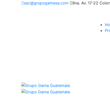
sac@grupogamasa.com
9na. Av. 17-22 Colo
Ini
Pr