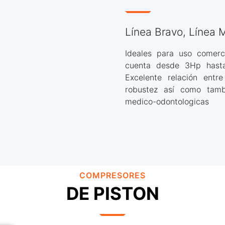
Línea Bravo, Línea 
Ideales para uso comerci
cuenta desde 3Hp hasta
Excelente relación entre
robustez así como tamb
medico-odontologicas
Línea Max
Esta línea es perfecta para quien
COMPRESORES
busca durabilidad con lo máximo en
eficiencia. La excelente performance
DE PISTON
está garantizada por la tecnología de
Línea Max
placas válvulas de acero inoxidable y
por el sistema de anillos de los