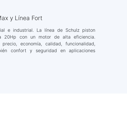
Max y Línea Fort
al e industrial. La línea de Schulz piston
 20Hp con un motor de alta eficiencia.
 precio, economía, calidad, funcionalidad,
ién confort y seguridad en aplicaciones
Línea Fort
La robustez y calidad de la Línea Fort
hacen de este compresor una
tradición entre los productos de
Línea Fort
Schulz. La confianza comprobada
después de muchos años de